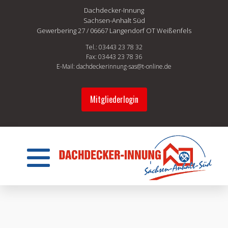
Dachdecker-Innung
Sachsen-Anhalt Süd
Gewerbering 27 / 06667 Langendorf OT Weißenfels
Tel.: 03443 23 78 32
Fax: 03443 23 78 36
E-Mail: dachdeckerinnung-sas@t-online.de
Mitgliederlogin