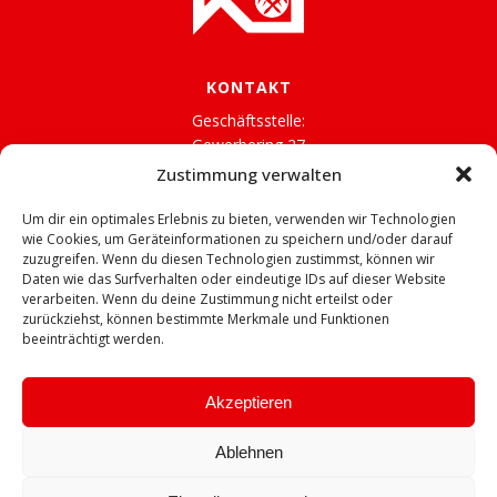
KONTAKT
Geschäftsstelle:
Gewerbering 27
06667 Weißenfels OT Langendorf
Zustimmung verwalten
Tel.: 03443 23 78 32
Um dir ein optimales Erlebnis zu bieten, verwenden wir Technologien
Fax: 03443 23 78 36
wie Cookies, um Geräteinformationen zu speichern und/oder darauf
zuzugreifen. Wenn du diesen Technologien zustimmst, können wir
E-Mail: dachdeckerinnung-sas@t-online.de
Daten wie das Surfverhalten oder eindeutige IDs auf dieser Website
verarbeiten. Wenn du deine Zustimmung nicht erteilst oder
zurückziehst, können bestimmte Merkmale und Funktionen
beeinträchtigt werden.
RECHTLICHES
IMPRESSUM
Akzeptieren
DATENSCHUTZ
Ablehnen
DATENSCHUTZBEAUFTRAGTER