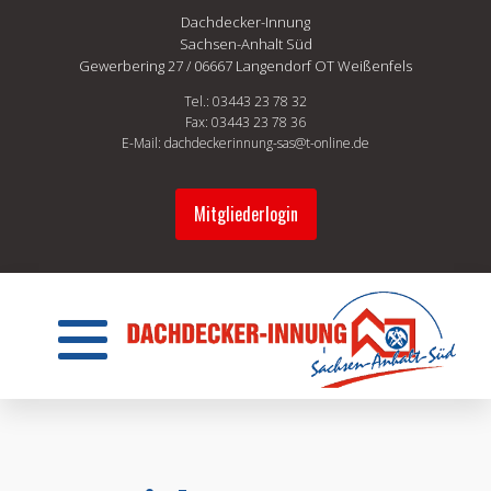
Dachdecker-Innung
Sachsen-Anhalt Süd
Gewerbering 27 / 06667 Langendorf OT Weißenfels
Tel.: 03443 23 78 32
Fax: 03443 23 78 36
E-Mail: dachdeckerinnung-sas@t-online.de
Mitgliederlogin